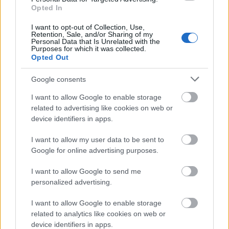
Opted In
AVarosMindenkie
•
2018. június 21.
0
I want to opt-out of Collection, Use,
Retention, Sale, and/or Sharing of my
A kőbányai képviselő-testület a 2018. június 21-i
Personal Data that Is Unrelated with the
Purposes for which it was collected.
ülésén fog dönteni annak a Bihari utcai 8/C szám
Opted Out
alatti önkormányzati tulajdonú lakóháznak a ...
Google consents
I want to allow Google to enable storage
related to advertising like cookies on web or
device identifiers in apps.
I want to allow my user data to be sent to
Google for online advertising purposes.
I want to allow Google to send me
personalized advertising.
I want to allow Google to enable storage
related to analytics like cookies on web or
device identifiers in apps.