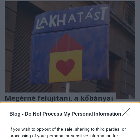
Megérné felújítani, a kőbányai
Fidesz mégis lebontaná: döntés a
Blog -
Do Not Process My Personal Information
Bihari utca 8/C-ről
AVarosMindenkie
•
2018. június 21.
0
If you wish to opt-out of the sale, sharing to third parties, or
processing of your personal or sensitive information for