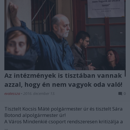
Az intézmények is tisztában vannak
azzal, hogy én nem vagyok oda való!
evatessza
•
2016. december 13.
0
Tisztelt Kocsis Máté polgármester úr és tisztelt Sára
Botond alpolgármester úr!
A Város Mindenkié csoport rendszeresen kritizálja a
...