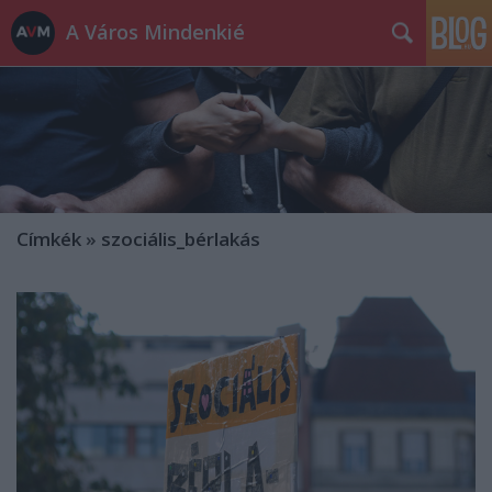
A Város Mindenkié
Címkék
»
szociális_bérlakás