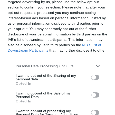
targeted advertising by us, please use the below opt-out
A kőbányai képviselő-testület a mai napon a Bihari
section to confirm your selection. Please note that after your
utcai önkormányzati lakóház elbontásáról döntött. A
opt-out request is processed you may continue seeing
terjedelmes előterjesztést az ...
interest-based ads based on personal information utilized by
us or personal information disclosed to third parties prior to
your opt-out. You may separately opt-out of the further
disclosure of your personal information by third parties on the
IAB’s list of downstream participants. This information may
also be disclosed by us to third parties on the
IAB’s List of
Downstream Participants
that may further disclose it to other
third parties.
Please note that this website/app uses one or more Google
Personal Data Processing Opt Outs
services and may gather and store information including but
not limited to your visit or usage behaviour. You may click to
I want to opt-out of the Sharing of my
personal data.
grant or deny consent to Google and its third-party tags to
Opted In
use your data for below specified purposes in below Google
consent section.
I want to opt-out of the Sale of my
Personal Data.
Opted In
Nem éri meg elbontani a Bihari utcai
I want to opt-out of processing my
önkormányzati lakóházat!
Personal Data for Targeted Advertising.