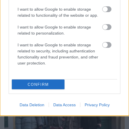
A rászorulók fogják kifizetni Pécs
I want to allow Google to enable storage
adósságát?
related to functionality of the website or app.
AVarosMindenkie
•
2018. május 15.
0
I want to allow Google to enable storage
related to personalization.
2017 májusában robbant a hír: újra többmilliárdos
I want to allow Google to enable storage
adósságot halmozott fel a városvezetés. Az akkor
related to security, including authentication
elindult folyamat bőven tartalmazott ...
functionality and fraud prevention, and other
user protection.
CONFIRM
Data Deletion
Data Access
Privacy Policy