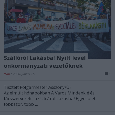
Szállóról Lakásba! Nyílt levél
önkormányzati vezetőknek
avm
•
2020. június 15.
0
Tisztelt Polgármester Asszony/Úr!
Az elmúlt hónapokban A Város Mindenkié és
társszervezete, az Utcáról Lakásba! Egyesület
többször, több ...