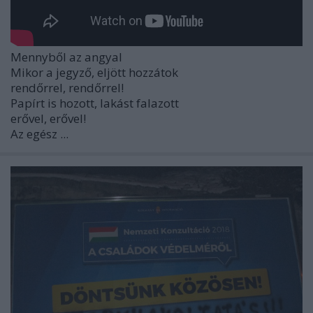
Mennyből az angyal
Mikor a jegyző, eljött hozzátok
rendőrrel, rendőrrel!
Papírt is hozott, lakást falazott
erővel, erővel!
Az egész ...