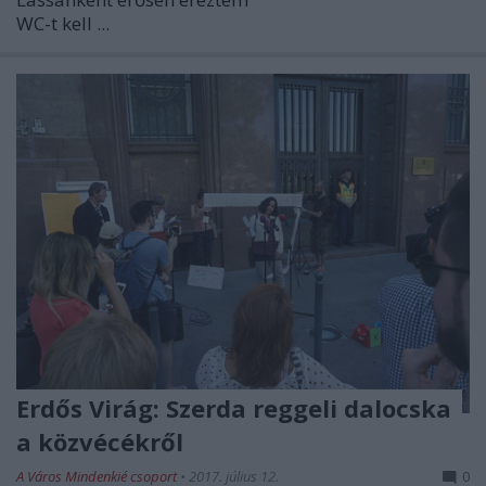
WC-t kell ...
Erdős Virág: Szerda reggeli dalocska
a közvécékről
A Város Mindenkié csoport
•
2017. július 12.
0