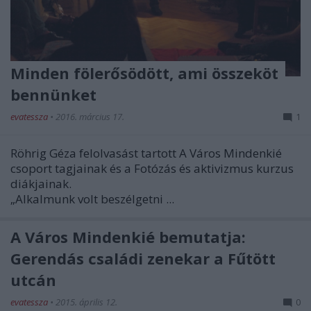
Minden fölerősödött, ami összeköt
bennünket
evatessza
•
2016. március 17.
1
Röhrig Géza felolvasást tartott A Város Mindenkié
csoport tagjainak és a Fotózás és aktivizmus kurzus
diákjainak.
„Alkalmunk volt beszélgetni ...
A Város Mindenkié bemutatja:
Gerendás családi zenekar a Fűtött
utcán
evatessza
•
2015. április 12.
0