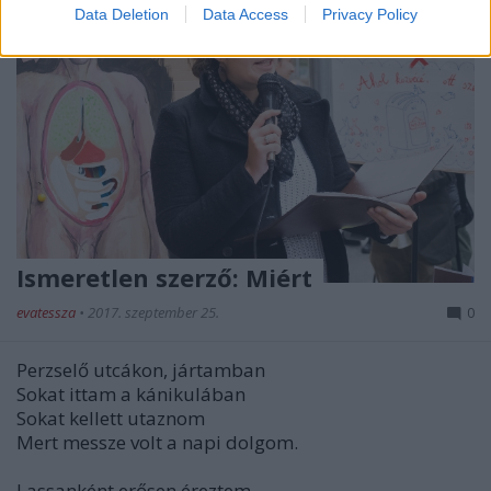
Data Deletion
Data Access
Privacy Policy
Ismeretlen szerző: Miért
evatessza
•
2017. szeptember 25.
0
Perzselő utcákon, jártamban
Sokat ittam a kánikulában
Sokat kellett utaznom
Mert messze volt a napi dolgom.
Lassanként erősen éreztem