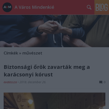
A Város Mindenkié
Címkék
»
művészet
Biztonsági őrök zavarták meg a
karácsonyi kórust
evatessza
•
2018. december 26.
0