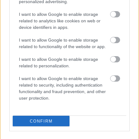
personalized advertising.
I want to allow Google to enable storage
related to analytics like cookies on web or
device identifiers in apps.
Nyolcvannégy mondat: "Tilos az
I want to allow Google to enable storage
related to functionality of the website or app.
életvitelszerű közterületen
tartózkodás"
I want to allow Google to enable storage
related to personalization.
A Város Mindenkié csoport
•
2018. október 15.
0
I want to allow Google to enable storage
related to security, including authentication
1. Nem azé, aki tilt, hanem a kiszolgáltatott emberé.
functionality and fraud prevention, and other
-
Áfra János
user protection.
2. Bocsásson meg, Hölgyem, Uram, nem fér az
utcaképbe, az utca illatába, a ...
CONFIRM