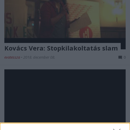
Kovács Vera: Stopkilakoltatás slam
evatessza
•
2018. december 08.
0