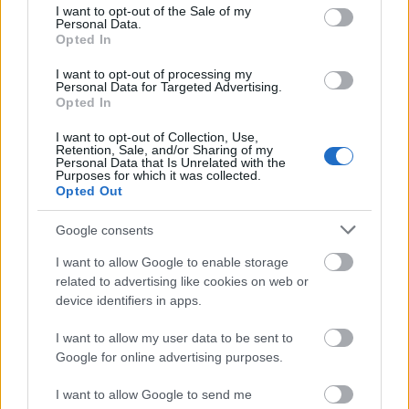
consent section.
I want to opt-out of the Sale of my
Personal Data.
Csepregi Dorka: „NÉZZÜNK
Opted In
BIZAKODVA A JÖVŐBE!” (Örkény után
I want to opt-out of processing my
szabadon)
Personal Data for Targeted Advertising.
Opted In
evatessza
•
2018. december 04.
0
I want to opt-out of Collection, Use,
Retention, Sale, and/or Sharing of my
Personal Data that Is Unrelated with the
Körülbelüli száztíz-száztizenöt év múlva, egy szép
Purposes for which it was collected.
nyári napon, soron kívül megkondítják majd az
Opted Out
ország összes harangjait. Sokan rá se ...
Google consents
I want to allow Google to enable storage
related to advertising like cookies on web or
device identifiers in apps.
I want to allow my user data to be sent to
Google for online advertising purposes.
I want to allow Google to send me