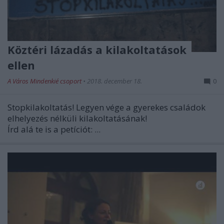
Köztéri lázadás a kilakoltatások
ellen
A Város Mindenkié csoport
•
2018. december 18.
0
Stopkilakoltatás! Legyen vége a gyerekes családok
elhelyezés nélküli kilakoltatásának!
Írd alá te is a petíciót:
...