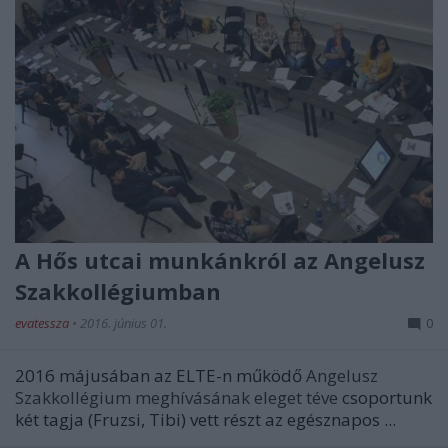
A Hős utcai munkánkról az Angelusz
Szakkollégiumban
evatessza
•
2016. június 01.
0
2016 májusában az ELTE-n működő
Angelusz
Szakkollégium meghívásának eleget téve
csoportunk
két tagja (Fruzsi, Tibi) vett részt az egésznapos ...