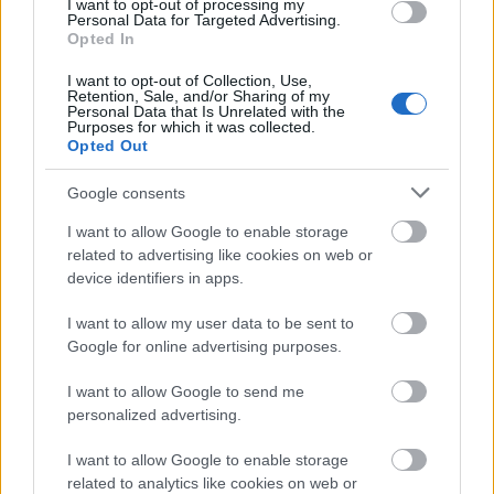
I want to opt-out of processing my
Personal Data for Targeted Advertising.
evatessza
•
2015. december 05.
0
Opted In
I want to opt-out of Collection, Use,
Bemutatkozom: a nevem Beck Magdi, öt éve vagyok
Retention, Sale, and/or Sharing of my
a Város Mindenkié civil csoport önkéntes aktivistája.
Personal Data that Is Unrelated with the
Purposes for which it was collected.
Én is érintve voltam annak idején, mert a ...
Opted Out
Google consents
I want to allow Google to enable storage
related to advertising like cookies on web or
device identifiers in apps.
I want to allow my user data to be sent to
Google for online advertising purposes.
I want to allow Google to send me
personalized advertising.
I want to allow Google to enable storage
related to analytics like cookies on web or