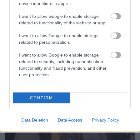
device identifiers in apps.
Írországban jártunk
I want to allow Google to enable storage
evatessza
•
2015. november 16.
0
related to functionality of the website or app.
I want to allow Google to enable storage
A FEANTSA nemzetközi nőjogi szervezet meghívót
related to personalization.
küldött A Város Mindenkié női csoportjának, hogy a
2014. szeptember 24-én Dublinban rendezendő
...
I want to allow Google to enable storage
related to security, including authentication
functionality and fraud prevention, and other
user protection.
CONFIRM
Data Deletion
Data Access
Privacy Policy