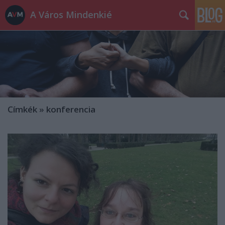
A Város Mindenkié
Címkék
»
konferencia