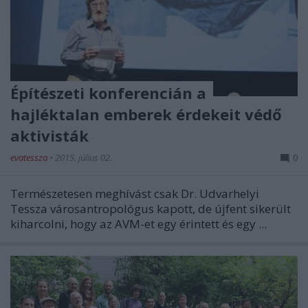
Építészeti konferencián a
hajléktalan emberek érdekeit védő
aktivisták
evatessza
•
2015. július 02.
0
Természetesen meghívást csak Dr. Udvarhelyi
Tessza városantropológus kapott, de újfent sikerült
kiharcolni, hogy az AVM-et egy érintett és egy ...