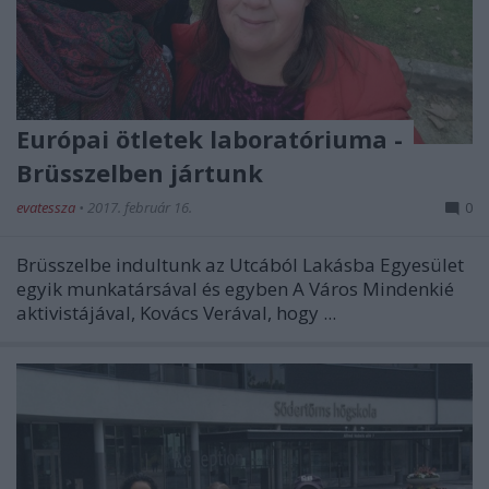
Európai ötletek laboratóriuma -
Brüsszelben jártunk
evatessza
•
2017. február 16.
0
Brüsszelbe indultunk az Utcából Lakásba Egyesület
egyik munkatársával és egyben A Város Mindenkié
aktivistájával, Kovács Verával, hogy ...