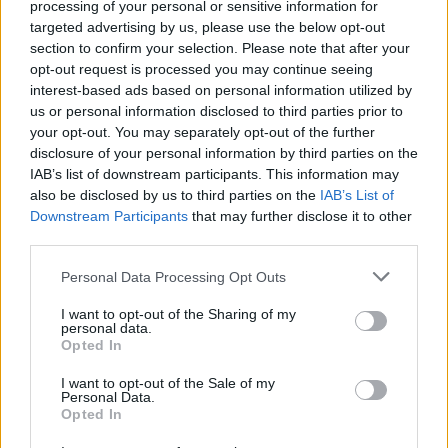
processing of your personal or sensitive information for
lakhatási hálózatnak
,
ami alulról szerveződő
targeted advertising by us, please use the below opt-out
mozgalmakból áll, így a 2015 novemberi,
section to confirm your selection. Please note that after your
Poznanban ...
opt-out request is processed you may continue seeing
interest-based ads based on personal information utilized by
us or personal information disclosed to third parties prior to
your opt-out. You may separately opt-out of the further
disclosure of your personal information by third parties on the
IAB’s list of downstream participants. This information may
also be disclosed by us to third parties on the
IAB’s List of
Downstream Participants
that may further disclose it to other
third parties.
Please note that this website/app uses one or more Google
Personal Data Processing Opt Outs
services and may gather and store information including but
not limited to your visit or usage behaviour. You may click to
I want to opt-out of the Sharing of my
personal data.
grant or deny consent to Google and its third-party tags to
Opted In
use your data for below specified purposes in below Google
consent section.
I want to opt-out of the Sale of my
Personal Data.
Beck Magdi előadása a Néma Tanúk
Opted In
konferencián