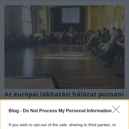
Az európai lakhatási hálózat poznani
találkozója - beszámoló
Blog -
Do Not Process My Personal Information
evatessza
•
2016. március 26.
0
If you wish to opt-out of the sale, sharing to third parties, or
Mivel A Város Mindenkié csoport tagja egy
európai