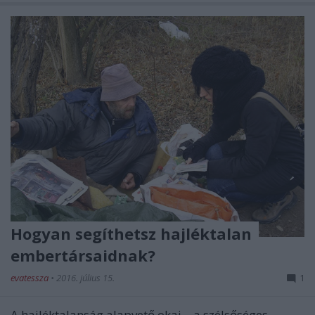
Hogyan segíthetsz hajléktalan
embertársaidnak?
evatessza
•
2016. július 15.
1
A hajléktalanság alapvető okai – a szélsőséges