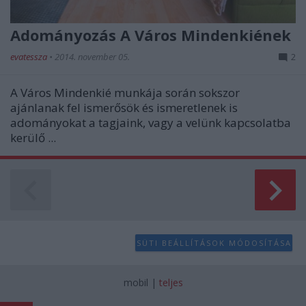
Adományozás A Város Mindenkiének
evatessza
•
2014. november 05.
2
A Város Mindenkié munkája során sokszor
ajánlanak fel ismerősök és ismeretlenek is
adományokat a tagjaink, vagy a velünk kapcsolatba
kerülő ...
SÜTI BEÁLLÍTÁSOK MÓDOSÍTÁSA
mobil
|
teljes