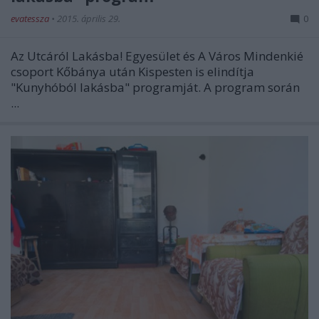
evatessza
•
2015. április 29.
0
Az Utcáról Lakásba! Egyesület és A Város Mindenkié
csoport Kőbánya után Kispesten is elindítja
"Kunyhóból lakásba" programját. A program során
...