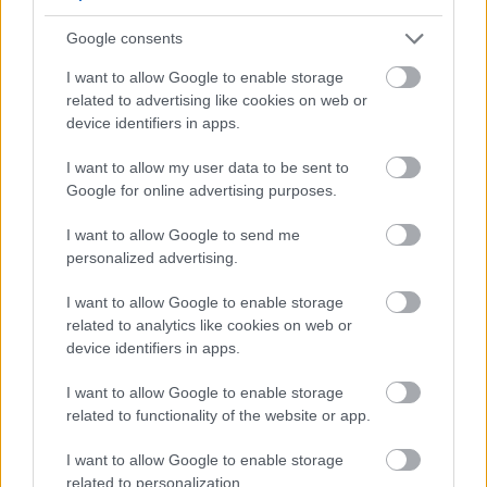
Google consents
I want to allow Google to enable storage
related to advertising like cookies on web or
device identifiers in apps.
I want to allow my user data to be sent to
Google for online advertising purposes.
I want to allow Google to send me
personalized advertising.
Egy család kálváriája
I want to allow Google to enable storage
evatessza
•
2015. július 10.
2
related to analytics like cookies on web or
device identifiers in apps.
A történet 2012-ben indult, mikor a család
uzsorakamat miatt elvesztette lakhatását vidéken,
I want to allow Google to enable storage
ezért úgy döntöttek, feljönnek Budapestre a ...
related to functionality of the website or app.
I want to allow Google to enable storage
related to personalization.