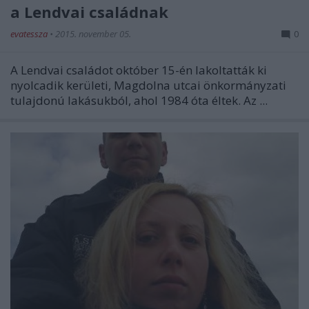
a Lendvai családnak
evatessza
•
2015. november 05.
0
A Lendvai családot október 15-én lakoltatták ki
nyolcadik kerületi, Magdolna utcai önkormányzati
tulajdonú lakásukból, ahol 1984 óta éltek. Az ...