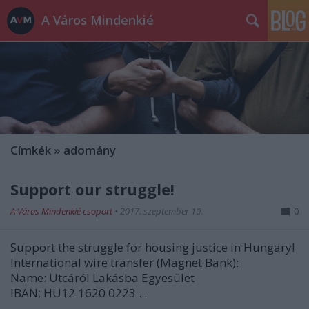
A Város Mindenkié
Címkék
»
adomány
Support our struggle!
A Város Mindenkié csoport
•
2017. szeptember 10.
0
Support the struggle for housing justice in Hungary!
International wire transfer (Magnet Bank):
Name: Utcáról Lakásba Egyesület
IBAN: HU12 1620 0223 ...