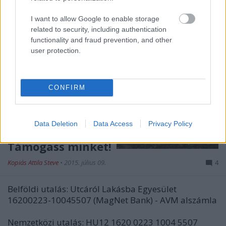
I want to allow Google to enable storage
related to security, including authentication
functionality and fraud prevention, and other
user protection.
CONFIRM
Data Deletion
Data Access
Privacy Policy
Támogass minket!
Kopiás Attila Steve
•
2015. július 09.
4
Belföldi utalás:
Utcáról Lakásba Egyesület
16200223-10045507 (MagNet Bank) - AVM alszámla
Nemzetközi utalás:
HU12 1620 0223 1004 5507