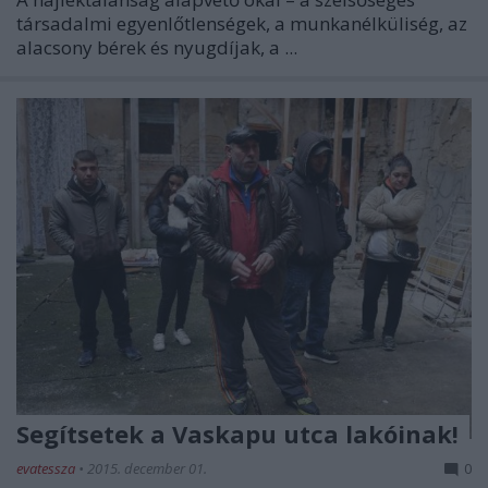
társadalmi egyenlőtlenségek, a munkanélküliség, az
alacsony bérek és nyugdíjak, a ...
Segítsetek a Vaskapu utca lakóinak!
evatessza
•
2015. december 01.
0