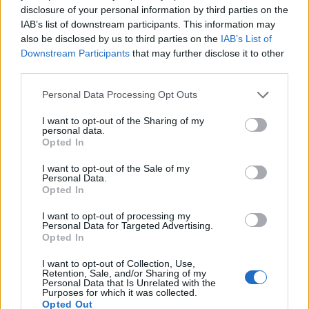
disclosure of your personal information by third parties on the
IAB’s list of downstream participants. This information may
also be disclosed by us to third parties on the
IAB’s List of
Downstream Participants
that may further disclose it to other
third parties.
Please note that this website/app uses one or more Google
Personal Data Processing Opt Outs
services and may gather and store information including but
not limited to your visit or usage behaviour. You may click to
I want to opt-out of the Sharing of my
personal data.
grant or deny consent to Google and its third-party tags to
Opted In
use your data for below specified purposes in below Google
consent section.
I want to opt-out of the Sale of my
Personal Data.
Opted In
Friss információ!
A felhívás hatására lenne egy lehetőségünk, hogy
I want to opt-out of processing my
lakáshoz jussunk. Felajánlotta egy hölgy a 3 éve nem
Personal Data for Targeted Advertising.
Opted In
lakott ingatlanát, ...
I want to opt-out of Collection, Use,
Retention, Sale, and/or Sharing of my
Personal Data that Is Unrelated with the
Purposes for which it was collected.
Opted Out