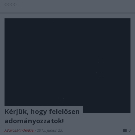
0000 ...
Kérjük, hogy felelősen
adományozzatok!
AVarosMindenkie
•
2015. június 23.
0