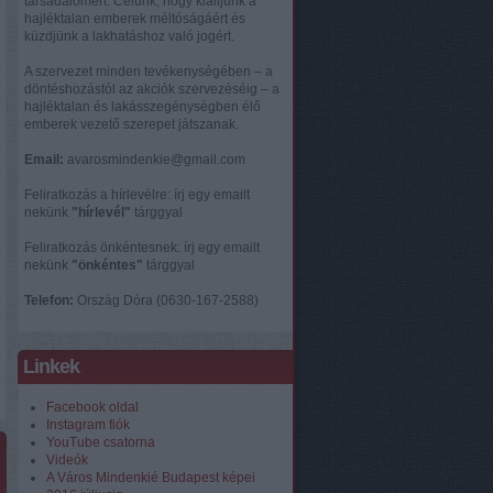
társadalomért. Célunk, hogy kiálljunk a
hajléktalan emberek méltóságáért és
küzdjünk a lakhatáshoz való jogért.
A szervezet minden tevékenységében – a
döntéshozástól az akciók szervezéséig – a
hajléktalan és lakásszegénységben élő
emberek vezető szerepet játszanak.
Email:
avarosmindenkie@gmail.com
Feliratkozás a hírlevélre: írj egy emailt
nekünk
"hírlevél"
tárggyal
Feliratkozás önkéntesnek: írj egy emailt
nekünk
"önkéntes"
tárggyal
Telefon:
Ország Dóra (0630-167-2588)
Linkek
Facebook oldal
Instagram fiók
YouTube csatorna
Videók
A Város Mindenkié Budapest képei