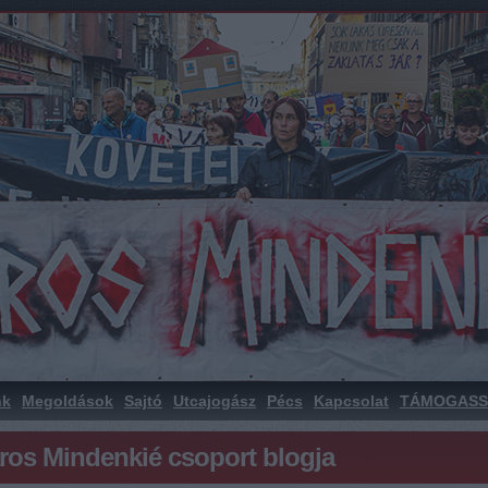
nk
Megoldások
Sajtó
Utcajogász
Pécs
Kapcsolat
TÁMOGASS
áros Mindenkié csoport blogja