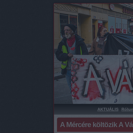
AKTUÁLIS
Rólu
A Mércére költözik A V