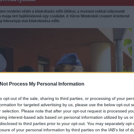
en rendelet védte a kilakoltatás előtt állókat, a mostani sokkal súlyosabb
aga tett hajléktalanná egy családot. A Város Mindenkié csoport értetlenül
g édesanyja mai kilakoltatása előtt.
Not Process My Personal Information
to opt-out of the sale, sharing to third parties, or processing of your per
formation for targeted advertising by us, please use the below opt-out s
r selection. Please note that after your opt-out request is processed y
eing interest-based ads based on personal information utilized by us or
disclosed to third parties prior to your opt-out. You may separately opt-
losure of your personal information by third parties on the IAB’s list of