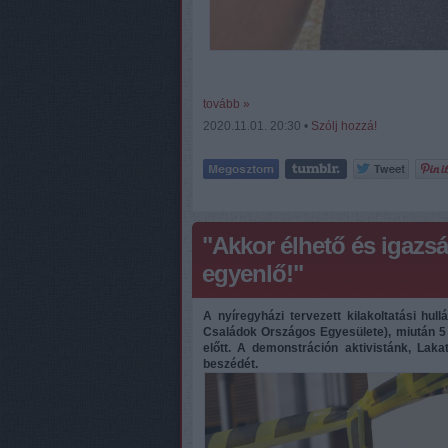
tovább »
2020.11.01. 20:30 •
Szólj hozzá!
"Akkor élhető és igazs
egyenlő!"
A nyíregyházi tervezett kilakoltatási hul
Családok Országos Egyesülete), miután 5 
előtt. A demonstráción aktivistánk, Laka
beszédét.