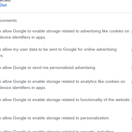
fi és 60 éves súlyosan beteg édesanyja november 3-ára, keddre tervezett
Out
consents
o allow Google to enable storage related to advertising like cookies on
evice identifiers in apps.
o allow my user data to be sent to Google for online advertising
s.
to allow Google to send me personalized advertising.
o allow Google to enable storage related to analytics like cookies on
evice identifiers in apps.
o allow Google to enable storage related to functionality of the website
o allow Google to enable storage related to personalization.
o allow Google to enable storage related to security, including