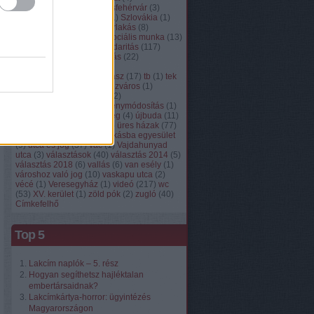
szégyenkordon
(
6
)
székesfehérvár
(
3
)
szemüveg
(
9
)
Szenegál
(
1
)
Szlovákia
(
1
)
Szlovénia
(
2
)
szociális bérlakás
(
8
)
szociális építőtábor
(
8
)
szociális munka
(
13
)
szociális temetés
(
1
)
szolidaritás
(
117
)
születésnap
(
19
)
támogatás
(
22
)
tapasztalati szakértő
(
7
)
társadalombiztosítás
(
1
)
tasz
(
17
)
tb
(
1
)
tek
(
2
)
terebesi erdő
(
28
)
Terézváros
(
1
)
Thaiföld
(
2
)
Törökország
(
2
)
Törökszentmiklós
(
1
)
törvénymódosítás
(
1
)
tüntetés
(
194
)
üdvhadsereg
(
4
)
újbuda
(
11
)
újpest
(
9
)
új blogfelület
(
1
)
üres házak
(
77
)
utcajogász
(
37
)
Utcáról lakásba egyesület
(
9
)
utca és jog
(
37
)
vác
(
1
)
Vajdahunyad
utca
(
3
)
választások
(
40
)
választás 2014
(
5
)
választás 2018
(
6
)
vallás
(
6
)
van esély
(
1
)
városhoz való jog
(
10
)
vaskapu utca
(
2
)
vécé
(
1
)
Veresegyház
(
1
)
videó
(
217
)
wc
(
53
)
XV. kerület
(
1
)
zöld pók
(
2
)
zugló
(
40
)
Címkefelhő
Top 5
Lakcím naplók – 5. rész
Hogyan segíthetsz hajléktalan
embertársaidnak?
Lakcímkártya-horror: ügyintézés
Magyarországon