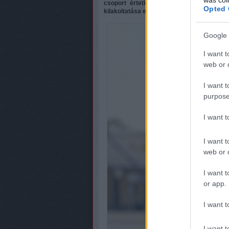
csoport értetlenül áll egy 42 éves fér
Opted 
kilakoltatása előtt.
Google 
I want t
web or d
I want t
purpose
I want 
I want t
web or d
I want t
or app.
I want t
I want t