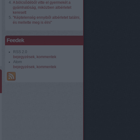
A bölcsődéből vitte el gyermekét a
gyámhatóság, miközben albérletet
keresett
"Képtelenség ennyiből albérletet találni,
és mellette meg is élni"
Feedek
RSS 2.0
bejegyzések
,
kommentek
Atom
bejegyzések
,
kommentek