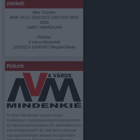
minket!
Wire Transfer:
IBAN: HU12 1620 0223 1004 5507 0000
0000
SWIFT: HBWEHUHB
Átutalás:
A Város Mindenkié
16200223-10045507 (MagNet Bank)
Rólunk
A Város Mindenkié csoport olyan
hajléktalan, hajléktalanságot megtapasztalt
és lakásszegénységben élő aktivistákból és
szövetségeseikből áll, akik tenni akarnak
egy egyenlőségen alapuló és igazságos