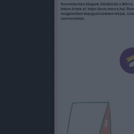
Novemberben blogunk átköltözött a Mérce a
linken éritek el:
https://avm.merce.hu/
. Rem
megjelenített bejegyzésünkben leírjuk, szám
szervezetnek.