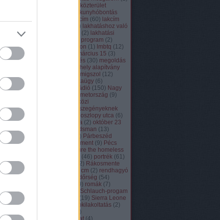
közösség
(
82
)
köztér
(
84
)
közterület
felügyelet
(
8
)
közvécé
(
2
)
kunyhóbontás
(
130
)
lakásmenet
(
41
)
lakcím
(
60
)
lakcím
naplók
(
17
)
lakhatás
(
383
)
lakhatáshoz való
jog
(
28
)
lakhatási platform
(
2
)
lakhatási
válság
(
53
)
lakok
(
1
)
lélek program
(
2
)
Lengyelország
(
4
)
lisszabon
(
1
)
lmbtq
(
12
)
lmp
(
16
)
lomtanalítás
(
1
)
március 15
(
3
)
média
(
213
)
megemlékezés
(
30
)
megoldás
(
38
)
menekültek
(
15
)
menhely alapítvány
(
3
)
mentők
(
15
)
mérce
(
1
)
migszol
(
12
)
Miskolc
(
5
)
mszp
(
4
)
munkaügy
(
6
)
művészet
(
32
)
muzsikus rádió
(
150
)
Nagy
Britannia
(
6
)
NANE
(
3
)
Németország
(
9
)
nemzetközi
(
176
)
nemzetközi
dokumentumok
(
12
)
nem szegényeknek
való vidék
(
1
)
nigéria
(
1
)
noszlopy utca
(
6
)
nyílt levél
(
95
)
nyíregyháza
(
2
)
október 23
(
8
)
Olaszország
(
1
)
ombudsman
(
13
)
önkéntesség
(
17
)
pápa
(
5
)
Párbeszéd
Magyarországért
(
1
)
parlament
(
9
)
Pécs
(
35
)
Pesterzsébet
(
1
)
picture the homeless
(
8
)
polgári engedetlenség
(
46
)
portrék
(
61
)
Portugália
(
2
)
portugues
(
2
)
Rákosmente
(
7
)
Rákospalota
(
5
)
rehab cm
(
2
)
rendhagyó
osztályfőnöki óra
(
22
)
rendőrség
(
54
)
részvételi akciókutatás
(
29
)
romák
(
7
)
Románia
(
2
)
sajókaza
(
2
)
Schlauch-progam
(
6
)
segély
(
10
)
sherwood
(
19
)
Sierra Leone
(
3
)
Spanyolország
(
1
)
stopkilakoltatás
(
2
)
Svédország
(
1
)
szeged
(
1
)
szegénységellenes hálózat
(
4
)