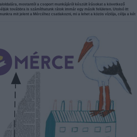
loldalára, mostantól a csoport munkájáról készült írásokat a következő
éljük továbbra is számíthatunk rátok immár egy másik felületen. Utolsó itt
unkra mit jelent a Mércéhez csatlakozni, mi a lehet a közös víziója, célja a két