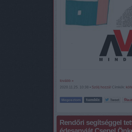
tovább »
2020.11.25. 10:38 •
Szólj hozzá!
Címkék:
köl
Rendőri segítséggel tett
édesanyját Csepel Önk