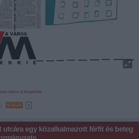
tözés
mérce
új blogfelület
Tetszik
0
 utcára egy közalkalmazott férfit és beteg
ormányzata