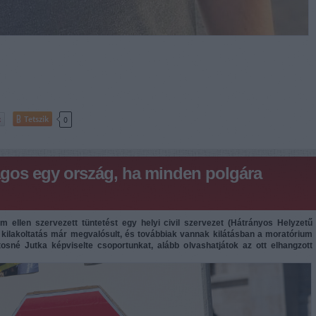
Tetszik
0
ágos egy ország, ha minden polgára
lám ellen szervezett tüntetést egy helyi civil szervezet (Hátrányos Helyzetű
kilakoltatás már megvalósult, és továbbiak vannak kilátásban a moratórium
tosné Jutka képviselte csoportunkat, alább olvashatjátok az ott elhangzott