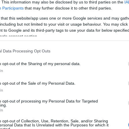
. This information may also be disclosed by us to third parties on the
IA
Participants
that may further disclose it to other third parties.
 that this website/app uses one or more Google services and may gath
including but not limited to your visit or usage behaviour. You may click 
 to Google and its third-party tags to use your data for below specifi
ogle consent section.
l Data Processing Opt Outs
o opt-out of the Sharing of my personal data.
In
Tetszik
0
o opt-out of the Sale of my Personal Data.
In
atórium előtt 12 nappal, egy világjárvány
ajléktalanná tenni egy idős beteg hölgyet
to opt-out of processing my Personal Data for Targeted
ing.
nyzata
In
o opt-out of Collection, Use, Retention, Sale, and/or Sharing
tben rendelet védte a kilakoltatás előtt állókat, a mostani sokkal súlyosabb
ersonal Data that Is Unrelated with the Purposes for which it
akásból fenyeget kilakoltatás egy budapesti családot. A Város Mindenkié
lected.