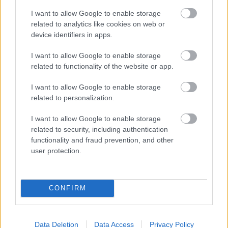
készített fotók ugyanolyan értékesek (sőt), mint egy
I want to allow Google to enable storage
fotóművész által készítettek (ilyen fotók készítésére
related to analytics like cookies on web or
alapította a szociofotó mozgalmat). Az
device identifiers in apps.
ismeretterjesztés közérthető formáival kísérletezik –
Munka
című folyóiratában adatokat tesz közzé,
I want to allow Google to enable storage
ábrákat, a munkások által készített fotókat.
related to functionality of the website or app.
Megkérdőjelezi az iskolázottság és a kultúra
hagyományos mércéit az emancipáció és a
I want to allow Google to enable storage
valóságfeltárás jegyében. Kapcsolatban állt a
related to personalization.
magyar Bauhaus mozgalommal is, mely a
mindennapi használati eszközöket, a megfelelő
I want to allow Google to enable storage
lakáskörülményeket akarta a munkásság számára
related to security, including authentication
elérhetővé tenni.
functionality and fraud prevention, and other
user protection.
Azt gondolom, hogy ez a látogatás különösen a
Kassák által használt ismeretterjesztési módszerek,
illetve a magyar baloldali mozgalmi hagyomány egy
CONFIRM
újabb szeletének felfedezése miatt volt érdekes az
AVM számára. Nálunk is rendkívül fontos az
ismeretek kollektív gyűjtése, rendszerezése, és
Data Deletion
Data Access
Privacy Policy
mindenki számára hozzáférhető formában való