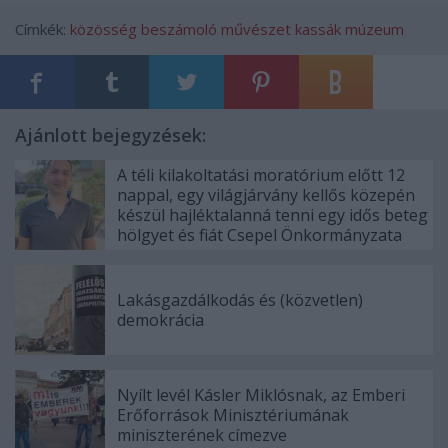
Címkék:
közösség
beszámoló
művészet
kassák múzeum
Ajánlott bejegyzések:
A téli kilakoltatási moratórium előtt 12
nappal, egy világjárvány kellős közepén
készül hajléktalanná tenni egy idős beteg
hölgyet és fiát Csepel Önkormányzata
Lakásgazdálkodás és (közvetlen)
demokrácia
Nyílt levél Kásler Miklósnak, az Emberi
Erőforrások Minisztériumának
miniszterének címezve