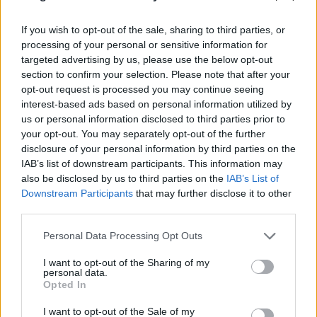
Az 1920-as évek elején, bécsi emigrációja során
találkozott az avantgard művészet képviselőivel,
If you wish to opt-out of the sale, sharing to third parties, or
ettől kezdve fordult egyértelműbben a
processing of your personal or sensitive information for
társadalomkritika művészeti, formai
targeted advertising by us, please use the below opt-out
megfogalmazásai felé.
section to confirm your selection. Please note that after your
opt-out request is processed you may continue seeing
interest-based ads based on personal information utilized by
us or personal information disclosed to third parties prior to
your opt-out. You may separately opt-out of the further
disclosure of your personal information by third parties on the
IAB’s list of downstream participants. This information may
also be disclosed by us to third parties on the
IAB’s List of
Downstream Participants
that may further disclose it to other
third parties.
Please note that this website/app uses one or more Google
Personal Data Processing Opt Outs
services and may gather and store information including but
not limited to your visit or usage behaviour. You may click to
I want to opt-out of the Sharing of my
personal data.
grant or deny consent to Google and its third-party tags to
Opted In
use your data for below specified purposes in below Google
consent section.
I want to opt-out of the Sale of my