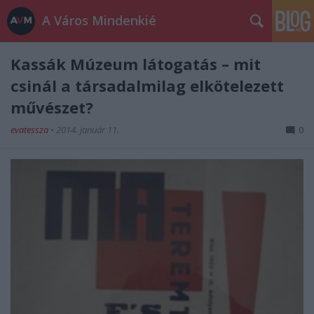
A Város Mindenkié
Kassák Múzeum látogatás – mit
csinál a társadalmilag elkötelezett
művészet?
evatessza
•
2014. január 11.
0