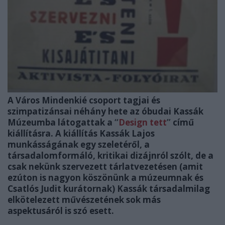
A Város Mindenkié csoport tagjai és
szimpatizánsai néhány hete az óbudai Kassák
Múzeumba látogattak a
“
Design tett
”
című
kiállításra. A kiállítás Kassák Lajos
munkásságának egy szeletéről, a
társadalomformáló, kritikai dizájnról szólt, de a
csak nekünk szervezett tárlatvezetésen (amit
ezúton is nagyon köszönünk a múzeumnak és
Csatlós Judit kurátornak) Kassák társadalmilag
elkötelezett művészetének sok más
aspektusáról is szó esett.