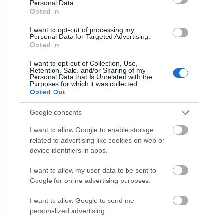
Personal Data.
Opted In
I want to opt-out of processing my
Personal Data for Targeted Advertising.
A kritikai dizájn a tervezés azon szeletét jelenti, mely
Opted In
szembemegy az aktuális fogyasztói kultúrával, és
ami már a tervezési folyamatba is bevonja az
I want to opt-out of Collection, Use,
Retention, Sale, and/or Sharing of my
elnyomott társadalmi csoportokat. A kritikai dizájn
Personal Data that Is Unrelated with the
az alsóbb társadalmi rétegek fogyasztási igényeit
Purposes for which it was collected.
Opted Out
akarja kielégíteni, mind az ízléspreferenciák, mind a
megfizethetőség terén. Az avantgard kritikai
Google consents
dizájnerek termékei közül sokat ma is használunk.
I want to allow Google to enable storage
Kassák művészetének egyik legfontosabb fogalma a
related to advertising like cookies on web or
szintetikusság elve
, ami azt jelenti, hogy nem válik el
device identifiers in apps.
a magas és az alacsony kultúra, vagy a munka és a
szabadidő. Megbontja az elfogadott hierarchiákat:
I want to allow my user data to be sent to
az érthető formák, a vizuális üzenetek ugyanannyit
Google for online advertising purposes.
érnek, mint a hosszú szövegek; az egyszerű
betűtípusok jobbak, mint a díszes, nehezen
I want to allow Google to send me
olvashatóak; a munkások által a saját életükről
personalized advertising.