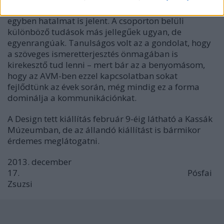
átadása. Alapvető felismerés, hogy a közös tanulás
egyben hatalmat is jelent. A csoporton belüli
különböző tudások más jellegűek ugyan, de
egyenrangúak. Tanulságos volt az a gondolat, hogy
a szöveges ismeretterjesztés önmagában is
kirekesztő tud lenni – mert bár az a benyomásom,
hogy az AVM-ben ezzel kapcsolatban sokat
fejlődtünk az évek során, még mindig ez a forma
dominálja a kommunikációnkat.
A Design tett kiállítás február 9-éig látható a Kassák
Múzeumban, de az állandó kiállítást is bármikor
érdemes meglátogatni.
2013. december
17. Pósfai
Zsuzsi