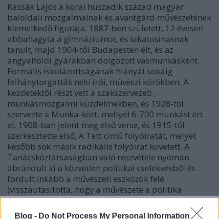
Kassák Lajos a korai huszadik század magyar
baloldali mozgalmainak és avantgárd művészetének
kiemelkedő figurája. 1887-ben született, 12 évesen
abbahagyta a gimnáziumot, és lakatosinasnak
tanult, majd 1904-től Budapesten élt, és az
angyalföldi gyárakban dolgozott vasmunkásként.
Formális iskolázottságának hiányát sokáig
felhánytorgatták neki írói, művészi körökben. A
kezdetektől részt vett a szakszervezeti ,
munkásmozgalmi küzdelmekben, és 1928-tól
szervezte a Munka-kört, mellyel 6-700 munkást ért
el. 1908-ban jelent meg első verse, és 1915-től
szerkesztette első,
A Tett
című folyóiratát, melyet
később sok másik radikális folyóirat követett. A
Tanácsköztársaságban való részvétele nyomán
ábrándult ki a közvetlen politikai cselekvésből és
fordult inkább a művészeti eszközök felé
(visszautasította, hogy a művészete a politika
közvetlen, kritikátlan kiszolgálója legyen).
Blog -
Do Not Process My Personal Information