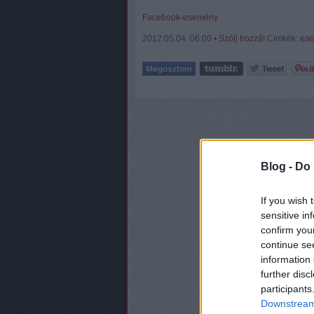
Facebook-esemény
2012.05.04. 06:00 •
Szólj hozzá!
Címkék:
es
Blog -
Do 
If you wish 
sensitive in
confirm you
continue se
information 
further disc
participants
Downstream 