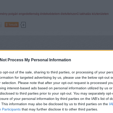
emény
polgári engedetlenség
érdekvédelem
életvitelszerű lakhatás közterületen
Tetszik
0
Not Process My Personal Information
to opt-out of the sale, sharing to third parties, or processing of your per
formation for targeted advertising by us, please use the below opt-out s
r selection. Please note that after your opt-out request is processed y
eing interest-based ads based on personal information utilized by us or
disclosed to third parties prior to your opt-out. You may separately opt-
losure of your personal information by third parties on the IAB’s list of
. This information may also be disclosed by us to third parties on the
IA
Participants
that may further disclose it to other third parties.