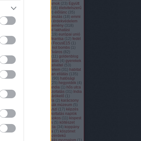
Hatóság
(
12
)
Egyesült Államok
(
23
)
Együtt
(
1
)
együtt a lakhatásunkért
(
6
)
életvitelszerű
lakhatás közterületen
(
340
)
élőlánc
(
35
)
elsőként lakhatás
(
33
)
elvonulás
(
18
)
emmi
(
5
)
english
(
109
)
ensz
(
11
)
érdekvédelem
(
416
)
erzsébetváros
(
2
)
esemény
(
318
)
espanol
(
2
)
étel
(
5
)
európai lakhatási
hálózat
(
11
)
európai unió
(
19
)
európai unió
bírósága
(
1
)
fagyhalál
(
9
)
feantsa
(
12
)
fedél
nélkül
(
9
)
ferencváros
(
58
)
FocusE15
(
1
)
fogyatékkal élők
(
10
)
food not bombs
(
1
)
fotózás és aktivizmus
(
3
)
főváros
(
82
)
francais
(
4
)
franciaország
(
11
)
goldenblog
(
2
)
Görögország
(
2
)
guberálás
(
4
)
gyerekek
kilakoltatása
(
38
)
gyermekelvétel
(
53
)
gyógyszergyári út
(
8
)
győzelem
(
31
)
habitat
for humanity
(
12
)
hajléktalan ellátás
(
135
)
halottak napja
(
5
)
HaNEM
(
90
)
hatósági
zaklatás
(
23
)
házfoglalás
(
25
)
hegyvidék
(
4
)
helsinki bizottság
(
1
)
Hollandia
(
1
)
hős utca
(
6
)
humán platform
(
9
)
igazoltatás
(
31
)
India
(
1
)
Írország
(
4
)
Japán
(
2
)
járókelő
(
1
)
józsefváros
(
84
)
józsef attila
(
2
)
karácsony
(
14
)
Kásler Miklós
(
1
)
kassák múzeum
(
5
)
kecskemét
(
2
)
kék
(
2
)
kenyszi
(
17
)
képzés
(
43
)
kilakoltatás
(
230
)
kilakoltatás naplók
(
4
)
kiléptető lakások
(
2
)
kisokos
(
11
)
kispest
(
12
)
kőbánya
(
77
)
koldulás
(
5
)
költészet
(
26
)
költözés
(
1
)
konferencia
(
34
)
koppány
utca
(
10
)
kórház
(
1
)
korona
(
7
)
köszönet
(
18
)
közélet iskolája
(
4
)
közérdekű
adatigénylés
(
20
)
közmunkás mozgalom
(
1
)