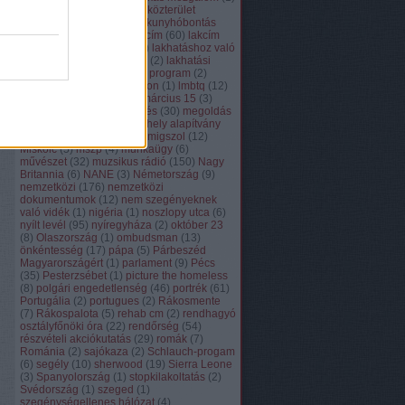
közösség
(
82
)
köztér
(
84
)
közterület
felügyelet
(
8
)
közvécé
(
2
)
kunyhóbontás
(
130
)
lakásmenet
(
41
)
lakcím
(
60
)
lakcím
naplók
(
17
)
lakhatás
(
383
)
lakhatáshoz való
jog
(
28
)
lakhatási platform
(
2
)
lakhatási
válság
(
53
)
lakok
(
1
)
lélek program
(
2
)
Lengyelország
(
4
)
lisszabon
(
1
)
lmbtq
(
12
)
lmp
(
16
)
lomtanalítás
(
1
)
március 15
(
3
)
média
(
213
)
megemlékezés
(
30
)
megoldás
(
38
)
menekültek
(
15
)
menhely alapítvány
(
3
)
mentők
(
15
)
mérce
(
1
)
migszol
(
12
)
Miskolc
(
5
)
mszp
(
4
)
munkaügy
(
6
)
művészet
(
32
)
muzsikus rádió
(
150
)
Nagy
Britannia
(
6
)
NANE
(
3
)
Németország
(
9
)
nemzetközi
(
176
)
nemzetközi
dokumentumok
(
12
)
nem szegényeknek
való vidék
(
1
)
nigéria
(
1
)
noszlopy utca
(
6
)
nyílt levél
(
95
)
nyíregyháza
(
2
)
október 23
(
8
)
Olaszország
(
1
)
ombudsman
(
13
)
önkéntesség
(
17
)
pápa
(
5
)
Párbeszéd
Magyarországért
(
1
)
parlament
(
9
)
Pécs
(
35
)
Pesterzsébet
(
1
)
picture the homeless
(
8
)
polgári engedetlenség
(
46
)
portrék
(
61
)
Portugália
(
2
)
portugues
(
2
)
Rákosmente
(
7
)
Rákospalota
(
5
)
rehab cm
(
2
)
rendhagyó
osztályfőnöki óra
(
22
)
rendőrség
(
54
)
részvételi akciókutatás
(
29
)
romák
(
7
)
Románia
(
2
)
sajókaza
(
2
)
Schlauch-progam
(
6
)
segély
(
10
)
sherwood
(
19
)
Sierra Leone
(
3
)
Spanyolország
(
1
)
stopkilakoltatás
(
2
)
Svédország
(
1
)
szeged
(
1
)
szegénységellenes hálózat
(
4
)