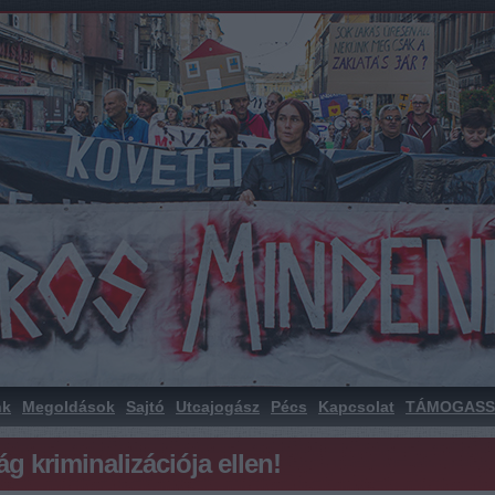
nk
Megoldások
Sajtó
Utcajogász
Pécs
Kapcsolat
TÁMOGASS
ág kriminalizációja ellen!