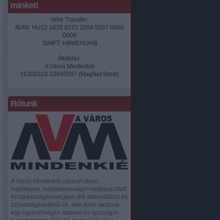
minket!
Wire Transfer:
IBAN: HU12 1620 0223 1004 5507 0000
0000
SWIFT: HBWEHUHB
Átutalás:
A Város Mindenkié
16200223-10045507 (MagNet Bank)
Rólunk
A Város Mindenkié csoport olyan
hajléktalan, hajléktalanságot megtapasztalt
és lakásszegénységben élő aktivistákból és
szövetségeseikből áll, akik tenni akarnak
egy egyenlőségen alapuló és igazságos