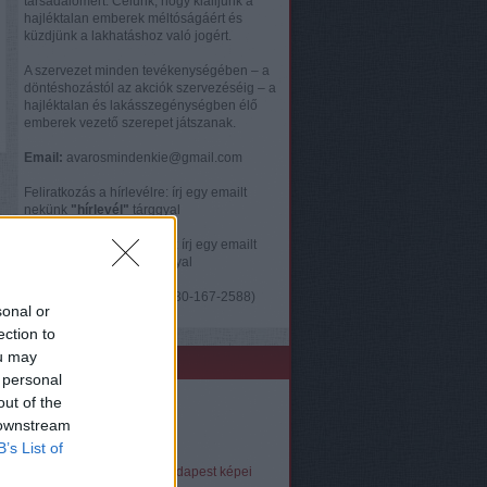
társadalomért. Célunk, hogy kiálljunk a
hajléktalan emberek méltóságáért és
küzdjünk a lakhatáshoz való jogért.
A szervezet minden tevékenységében – a
döntéshozástól az akciók szervezéséig – a
hajléktalan és lakásszegénységben élő
emberek vezető szerepet játszanak.
Email:
avarosmindenkie@gmail.com
Feliratkozás a hírlevélre: írj egy emailt
nekünk
"hírlevél"
tárggyal
Feliratkozás önkéntesnek: írj egy emailt
nekünk
"önkéntes"
tárggyal
Telefon:
Ország Dóra (0630-167-2588)
sonal or
ection to
ou may
Linkek
 personal
out of the
Facebook oldal
Instagram fiók
 downstream
YouTube csatorna
B’s List of
Videók
A Város Mindenkié Budapest képei