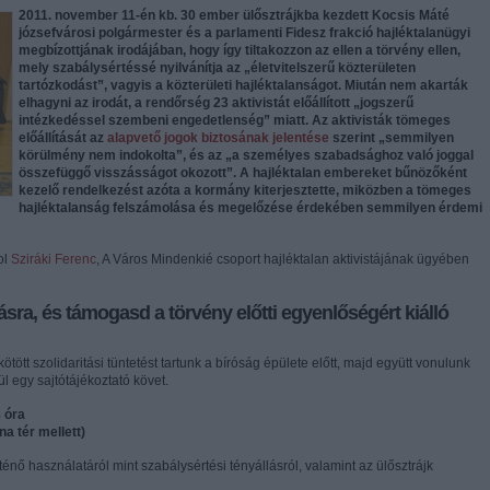
2011. november 11-én kb. 30 ember ülősztrájkba kezdett Kocsis Máté
józsefvárosi polgármester és a parlamenti Fidesz frakció hajléktalanügyi
megbízottjának irodájában, hogy így tiltakozzon az ellen a törvény ellen,
mely szabálysértéssé nyilvánítja az „életvitelszerű közterületen
tartózkodást”, vagyis a közterületi hajléktalanságot. Miután nem akarták
elhagyni az irodát, a rendőrség 23 aktivistát előállított „jogszerű
intézkedéssel szembeni engedetlenség” miatt. Az aktivisták tömeges
előállítását az
alapvető jogok biztosának jelentése
szerint „semmilyen
körülmény nem indokolta”, és az „a személyes szabadsághoz való joggal
összefüggő visszásságot okozott”. A hajléktalan embereket bűnözőként
kezelő rendelkezést azóta a kormány kiterjesztette, miközben a tömeges
hajléktalanság felszámolása és megelőzése érdekében semmilyen érdemi
ol
Sziráki Ferenc
, A Város Mindenkié csoport hajléktalan aktivistájának ügyében
ásra, és
t
ámogasd a törvény előtti egyenlőségért kiálló
ötött szolidaritási tüntetést tartunk a bíróság épülete előtt, majd együtt vonulunk
l egy sajtótájékoztató követ.
8 óra
na tér mellett)
rténő használatáról mint szabálysértési tényállásról, valamint az ülősztrájk