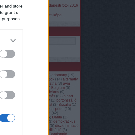
2016 júliusig
A Város Mindenkié Budapesti fotói 2016
er and store
augusztustól
to grant or
A Város Mindenkié Pécs képei
ed purposes
Keresés
Címkék
13. kerület
(
5
)
2. kerület
(
1
)
adomány
(
19
)
airbnb
(
2
)
alkotmányos jogok
(
14
)
alternatív
köztársasági elnök
(
5
)
Ausztria
(
3
)
avm
akadémia
(
99
)
avm film
(
4
)
Belgium
(
5
)
belügyminisztérium
(
3
)
belváros
(
9
)
beszámoló
(
402
)
beszélgetés
(
82
)
bihari
utca
(
28
)
bíróság
(
49
)
BKV
(
1
)
börtönszálló
(
13
)
börtön helyett lakhatást
(
3
)
Brazília
(
1
)
Budafok-Tétény
(
6
)
budapest pride
(
10
)
Bulgária
(
1
)
criminalization
(
42
)
Csehország
(
8
)
csepel
(
15
)
Dánia
(
2
)
debrecen
(
3
)
Dél-Afrika
(
13
)
demokratikus
koalíció
(
3
)
deutsch
(
5
)
díj
(
5
)
diszkrimináció
(
63
)
Dunakeszi
(
1
)
dzsentrifikáció
(
8
)
egészségügy
(
3
)
Egyenlő Bánásmód