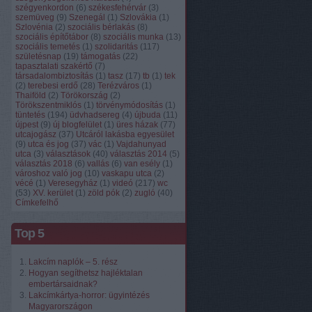
szégyenkordon
(
6
)
székesfehérvár
(
3
)
szemüveg
(
9
)
Szenegál
(
1
)
Szlovákia
(
1
)
Szlovénia
(
2
)
szociális bérlakás
(
8
)
szociális építőtábor
(
8
)
szociális munka
(
13
)
szociális temetés
(
1
)
szolidaritás
(
117
)
születésnap
(
19
)
támogatás
(
22
)
tapasztalati szakértő
(
7
)
társadalombiztosítás
(
1
)
tasz
(
17
)
tb
(
1
)
tek
(
2
)
terebesi erdő
(
28
)
Terézváros
(
1
)
Thaiföld
(
2
)
Törökország
(
2
)
Törökszentmiklós
(
1
)
törvénymódosítás
(
1
)
tüntetés
(
194
)
üdvhadsereg
(
4
)
újbuda
(
11
)
újpest
(
9
)
új blogfelület
(
1
)
üres házak
(
77
)
utcajogász
(
37
)
Utcáról lakásba egyesület
(
9
)
utca és jog
(
37
)
vác
(
1
)
Vajdahunyad
utca
(
3
)
választások
(
40
)
választás 2014
(
5
)
választás 2018
(
6
)
vallás
(
6
)
van esély
(
1
)
városhoz való jog
(
10
)
vaskapu utca
(
2
)
vécé
(
1
)
Veresegyház
(
1
)
videó
(
217
)
wc
(
53
)
XV. kerület
(
1
)
zöld pók
(
2
)
zugló
(
40
)
Címkefelhő
Top 5
Lakcím naplók – 5. rész
Hogyan segíthetsz hajléktalan
embertársaidnak?
Lakcímkártya-horror: ügyintézés
Magyarországon