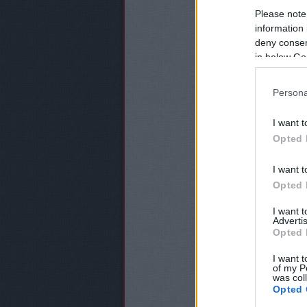
Please note
information 
deny consent
in below Go
Persona
I want t
Opted 
I want t
Opted 
I want 
Advertis
Opted 
I want t
of my P
was col
Opted 