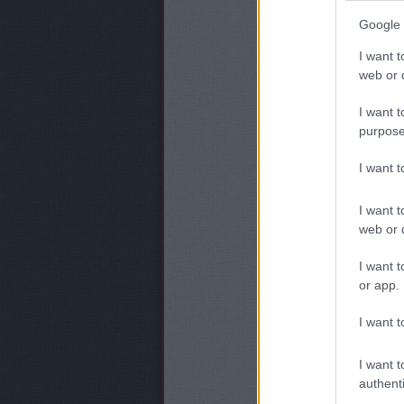
Google 
I want t
web or d
I want t
purpose
I want 
I want t
web or d
I want t
or app.
I want t
I want t
authenti