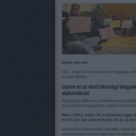
lépést nem tett.
2012. május 10-én lesz az első tárgyalás, ah
hoznak döntést.
Gyere el az első bírósági tárgyal
aktivistákat!
A tárgyalás előtt rövid, performansszal egybek
be a nyilvános tárgyalásra, melyet 10 óra körü
Mikor? 2012. május 10. (csütörtök) reggel 
Hol? II. ker. Varsányi Irén utca 40-44. (a Szé
A közterület életvitelszerű lakhatás céljára tö
előzményeiről további információ
itt
található.