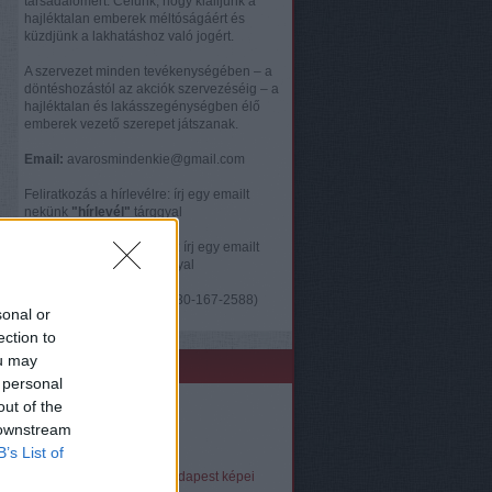
társadalomért. Célunk, hogy kiálljunk a
hajléktalan emberek méltóságáért és
küzdjünk a lakhatáshoz való jogért.
A szervezet minden tevékenységében – a
döntéshozástól az akciók szervezéséig – a
hajléktalan és lakásszegénységben élő
emberek vezető szerepet játszanak.
Email:
avarosmindenkie@gmail.com
Feliratkozás a hírlevélre: írj egy emailt
nekünk
"hírlevél"
tárggyal
Feliratkozás önkéntesnek: írj egy emailt
nekünk
"önkéntes"
tárggyal
Telefon:
Ország Dóra (0630-167-2588)
sonal or
ection to
ou may
Linkek
 personal
out of the
Facebook oldal
Instagram fiók
 downstream
YouTube csatorna
B’s List of
Videók
A Város Mindenkié Budapest képei