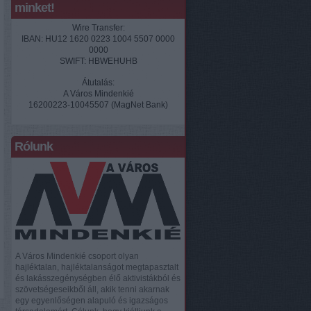
minket!
Wire Transfer:
IBAN: HU12 1620 0223 1004 5507 0000
0000
SWIFT: HBWEHUHB
Átutalás:
A Város Mindenkié
16200223-10045507 (MagNet Bank)
Rólunk
A Város Mindenkié csoport olyan
hajléktalan, hajléktalanságot megtapasztalt
és lakásszegénységben élő aktivistákból és
szövetségeseikből áll, akik tenni akarnak
egy egyenlőségen alapuló és igazságos