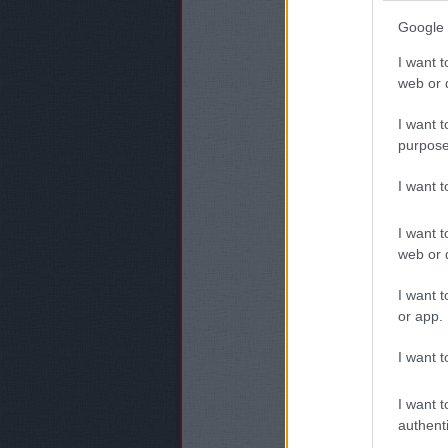
Google 
I want t
web or d
I want t
purpose
I want 
I want t
web or d
I want t
or app.
I want t
I want t
authenti