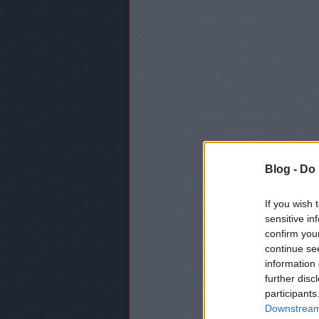
Blog -
Do 
If you wish 
sensitive in
confirm you
continue se
information 
further disc
participants
Downstream 