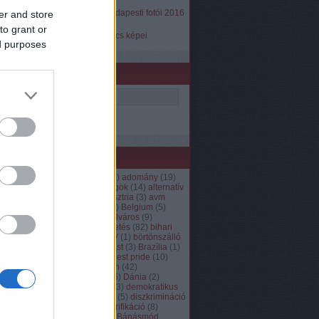
2016 júliusig
A Város Mindenkié Budapesti fotói 2016
er and store
augusztustól
to grant or
A Város Mindenkié Pécs képei
ed purposes
Keresés
Címkék
13. kerület
(
5
)
2. kerület
(
1
)
adomány
(
19
)
airbnb
(
2
)
alkotmányos jogok
(
14
)
alternatív
köztársasági elnök
(
5
)
Ausztria
(
3
)
avm
akadémia
(
99
)
avm film
(
4
)
Belgium
(
5
)
belügyminisztérium
(
3
)
belváros
(
9
)
beszámoló
(
402
)
beszélgetés
(
82
)
bihari
utca
(
28
)
bíróság
(
49
)
BKV
(
1
)
börtönszálló
(
13
)
börtön helyett lakhatást
(
3
)
Brazília
(
1
)
Budafok-Tétény
(
6
)
budapest pride
(
10
)
Bulgária
(
1
)
criminalization
(
42
)
Csehország
(
8
)
csepel
(
15
)
Dánia
(
2
)
debrecen
(
3
)
Dél-Afrika
(
13
)
demokratikus
koalíció
(
3
)
deutsch
(
5
)
díj
(
5
)
diszkrimináció
(
63
)
Dunakeszi
(
1
)
dzsentrifikáció
(
8
)
egészségügy
(
3
)
Egyenlő Bánásmód