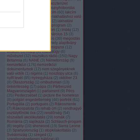
közösség
(
82
)
köztér
(
84
)
közterület
felügyelet
(
8
)
közvécé
(
2
)
kunyhóbontás
(
130
)
lakásmenet
(
41
)
lakcím
(
60
)
lakcím
naplók
(
17
)
lakhatás
(
383
)
lakhatáshoz való
jog
(
28
)
lakhatási platform
(
2
)
lakhatási
válság
(
53
)
lakok
(
1
)
lélek program
(
2
)
Lengyelország
(
4
)
lisszabon
(
1
)
lmbtq
(
12
)
lmp
(
16
)
lomtanalítás
(
1
)
március 15
(
3
)
média
(
213
)
megemlékezés
(
30
)
megoldás
(
38
)
menekültek
(
15
)
menhely alapítvány
(
3
)
mentők
(
15
)
mérce
(
1
)
migszol
(
12
)
Miskolc
(
5
)
mszp
(
4
)
munkaügy
(
6
)
művészet
(
32
)
muzsikus rádió
(
150
)
Nagy
Britannia
(
6
)
NANE
(
3
)
Németország
(
9
)
nemzetközi
(
176
)
nemzetközi
dokumentumok
(
12
)
nem szegényeknek
való vidék
(
1
)
nigéria
(
1
)
noszlopy utca
(
6
)
nyílt levél
(
95
)
nyíregyháza
(
2
)
október 23
(
8
)
Olaszország
(
1
)
ombudsman
(
13
)
önkéntesség
(
17
)
pápa
(
5
)
Párbeszéd
Magyarországért
(
1
)
parlament
(
9
)
Pécs
(
35
)
Pesterzsébet
(
1
)
picture the homeless
(
8
)
polgári engedetlenség
(
46
)
portrék
(
61
)
Portugália
(
2
)
portugues
(
2
)
Rákosmente
(
7
)
Rákospalota
(
5
)
rehab cm
(
2
)
rendhagyó
osztályfőnöki óra
(
22
)
rendőrség
(
54
)
részvételi akciókutatás
(
29
)
romák
(
7
)
Románia
(
2
)
sajókaza
(
2
)
Schlauch-progam
(
6
)
segély
(
10
)
sherwood
(
19
)
Sierra Leone
(
3
)
Spanyolország
(
1
)
stopkilakoltatás
(
2
)
Svédország
(
1
)
szeged
(
1
)
szegénységellenes hálózat
(
4
)