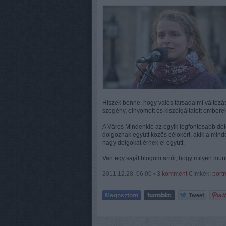
Hiszek benne, hogy valós társadalmi változá
szegény, elnyomott és kiszolgáltatott ember
A Város Mindenkié az egyik legfontosabb do
dolgoznak együtt közös célokért, akik a mind
nagy dolgokat érnek el együtt.
Van egy saját blogom arról, hogy milyen mun
2011.12.28. 06:00 •
3
komment
Címkék:
port