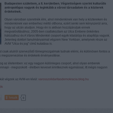
Budapesten születtem, a II. kerületben. Végzettségem szerint kulturális
antropológus vagyok és leginkább a városi társadalom és a közterek
érdekelnek.
Olyan városban szeretnék élni, ahol mindenkinek van hely a köztereken és
mindenkinek van emberhez méltó otthona, ezért senki sem kényszerül arra,
hogy az utcán aludjon.
Hogy én is aktívan hozzájáruljak ennek
megvalósításához, 2005-ben csatlakoztam az Utca Embere önkéntes
hálózathoz és A Város Mindenkié csoport egyik kitalálója és alapítója vagyok.
Jelenleg doktori tanulmányaimat végzem New Yorkban, amelynek része az
AVM "Utca és jog" című kutatása is.
st csak alulról szerveződő tömegmozgalmak tudnak elérni, és különösen fontos a
ek megszervezése és érdekeik érvényesítése.
log az életemben: ez egy nagyon különleges csoport, ahol olyan emberek
ennapi - megszokott - életben keveset érintkeznek
egymással, itt mégis nagyon
kát végzek az AVM-en kívül
:
varosszolidaritasdemokracia.blog.hu
rék
Tetszik
0