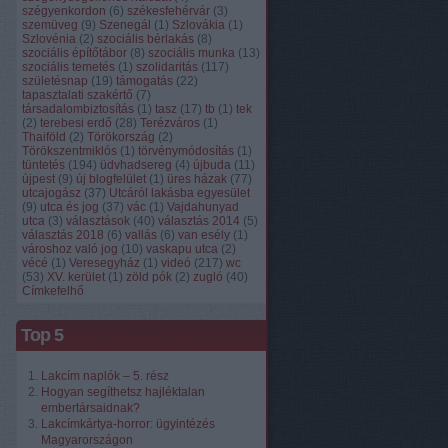
szégyenkordon
(
6
)
székesfehérvár
(
3
)
szemüveg
(
9
)
Szenegál
(
1
)
Szlovákia
(
1
)
Szlovénia
(
2
)
szociális bérlakás
(
8
)
szociális építőtábor
(
8
)
szociális munka
(
13
)
szociális temetés
(
1
)
szolidaritás
(
117
)
születésnap
(
19
)
támogatás
(
22
)
tapasztalati szakértő
(
7
)
társadalombiztosítás
(
1
)
tasz
(
17
)
tb
(
1
)
tek
(
2
)
terebesi erdő
(
28
)
Terézváros
(
1
)
Thaiföld
(
2
)
Törökország
(
2
)
Törökszentmiklós
(
1
)
törvénymódosítás
(
1
)
tüntetés
(
194
)
üdvhadsereg
(
4
)
újbuda
(
11
)
újpest
(
9
)
új blogfelület
(
1
)
üres házak
(
77
)
utcajogász
(
37
)
Utcáról lakásba egyesület
(
9
)
utca és jog
(
37
)
vác
(
1
)
Vajdahunyad
utca
(
3
)
választások
(
40
)
választás 2014
(
5
)
választás 2018
(
6
)
vallás
(
6
)
van esély
(
1
)
városhoz való jog
(
10
)
vaskapu utca
(
2
)
vécé
(
1
)
Veresegyház
(
1
)
videó
(
217
)
wc
(
53
)
XV. kerület
(
1
)
zöld pók
(
2
)
zugló
(
40
)
Címkefelhő
Top 5
Lakcím naplók – 5. rész
Hogyan segíthetsz hajléktalan
embertársaidnak?
Lakcímkártya-horror: ügyintézés
Magyarországon