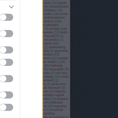
Hatóság
(
12
)
Egyesült Államok
(
23
)
Együtt
(
1
)
együtt a lakhatásunkért
(
6
)
életvitelszerű
lakhatás közterületen
(
340
)
élőlánc
(
35
)
elsőként lakhatás
(
33
)
elvonulás
(
18
)
emmi
(
5
)
english
(
109
)
ensz
(
11
)
érdekvédelem
(
416
)
erzsébetváros
(
2
)
esemény
(
318
)
espanol
(
2
)
étel
(
5
)
európai lakhatási
hálózat
(
11
)
európai unió
(
19
)
európai unió
bírósága
(
1
)
fagyhalál
(
9
)
feantsa
(
12
)
fedél
nélkül
(
9
)
ferencváros
(
58
)
FocusE15
(
1
)
fogyatékkal élők
(
10
)
food not bombs
(
1
)
fotózás és aktivizmus
(
3
)
főváros
(
82
)
francais
(
4
)
franciaország
(
11
)
goldenblog
(
2
)
Görögország
(
2
)
guberálás
(
4
)
gyerekek
kilakoltatása
(
38
)
gyermekelvétel
(
53
)
gyógyszergyári út
(
8
)
győzelem
(
31
)
habitat
for humanity
(
12
)
hajléktalan ellátás
(
135
)
halottak napja
(
5
)
HaNEM
(
90
)
hatósági
zaklatás
(
23
)
házfoglalás
(
25
)
hegyvidék
(
4
)
helsinki bizottság
(
1
)
Hollandia
(
1
)
hős utca
(
6
)
humán platform
(
9
)
igazoltatás
(
31
)
India
(
1
)
Írország
(
4
)
Japán
(
2
)
járókelő
(
1
)
józsefváros
(
84
)
józsef attila
(
2
)
karácsony
(
14
)
Kásler Miklós
(
1
)
kassák múzeum
(
5
)
kecskemét
(
2
)
kék
(
2
)
kenyszi
(
17
)
képzés
(
43
)
kilakoltatás
(
230
)
kilakoltatás naplók
(
4
)
kiléptető lakások
(
2
)
kisokos
(
11
)
kispest
(
12
)
kőbánya
(
77
)
koldulás
(
5
)
költészet
(
26
)
költözés
(
1
)
konferencia
(
34
)
koppány
utca
(
10
)
kórház
(
1
)
korona
(
7
)
köszönet
(
18
)
közélet iskolája
(
4
)
közérdekű
adatigénylés
(
20
)
közmunkás mozgalom
(
1
)