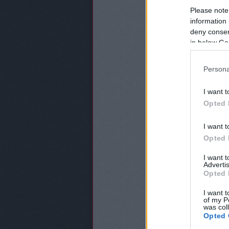
Please note
information 
deny consent
in below Go
Persona
I want t
Opted 
I want t
Opted 
I want 
Advertis
Opted 
I want t
of my P
was col
Opted 