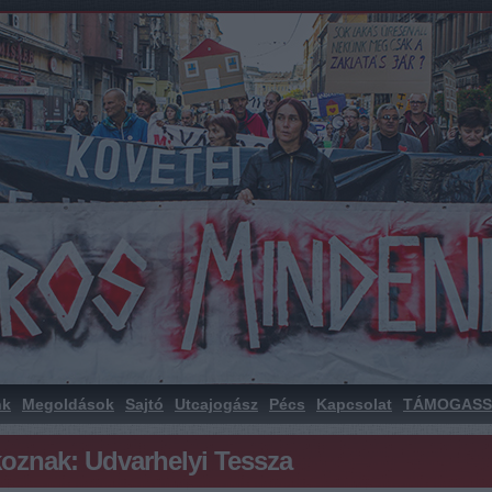
nk
Megoldások
Sajtó
Utcajogász
Pécs
Kapcsolat
TÁMOGASS
oznak: Udvarhelyi Tessza